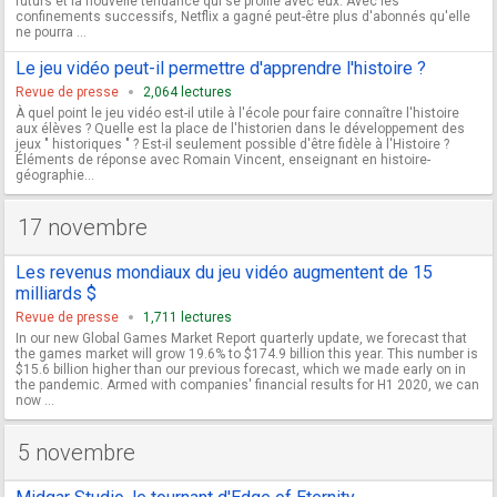
futurs et la nouvelle tendance qui se profile avec eux. Avec les
confinements successifs, Netflix a gagné peut-être plus d'abonnés qu'elle
ne pourra ...
Le jeu vidéo peut-il permettre d'apprendre l'histoire ?
Revue de presse
2,064 lectures
À quel point le jeu vidéo est-il utile à l'école pour faire connaître l'histoire
aux élèves ? Quelle est la place de l'historien dans le développement des
jeux " historiques " ? Est-il seulement possible d'être fidèle à l'Histoire ?
Éléments de réponse avec Romain Vincent, enseignant en histoire-
géographie...
17 novembre
Les revenus mondiaux du jeu vidéo augmentent de 15
milliards $
Revue de presse
1,711 lectures
In our new Global Games Market Report quarterly update, we forecast that
the games market will grow 19.6% to $174.9 billion this year. This number is
$15.6 billion higher than our previous forecast, which we made early on in
the pandemic. Armed with companies' financial results for H1 2020, we can
now ...
5 novembre