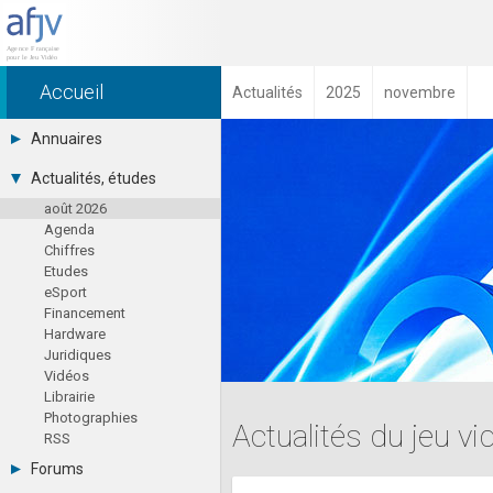
Accueil
Actualités
2025
novembre
Annuaires
Toutes les sociétés (691)
Actualités, études
Studios (418)
août 2026
Editeurs (49)
Agenda
Distributeurs (16)
Chiffres
Hard. / Accessoires (10)
Etudes
Middlewares (15)
eSport
Prestataires (99)
Financement
Assoc. / Syndicats (21)
Hardware
Formations / Ecoles (46)
Juridiques
Presse spécialisée (17)
Vidéos
Librairie
Photographies
Actualités du jeu v
RSS
Forums