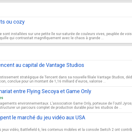
nts ou cozy
sont installées sur une petite île sur-saturée de couleurs vives, peuplée de vois
quille qui contrastait magnifiquement avec le chaos à grande ...
Tencent au capital de Vantage Studios
nvestissement stratégique de Tencent dans sa nouvelle filiale Vantage Studios, d
ion, conclue pour un montant de 1,16 milliard d'euros, valorise ...
enariat entre Flying Secoya et Game Only
es
agements environnementaux. L'association Game Only, porteuse de l'outil Jyros, 
tructurer un parcours complet de production durable pour les studios de ...
dopent le marché du jeu vidéo aux USA
es jeux vidéo, Battlefield 6, les contenus mobiles et la console Switch 2 ont cont