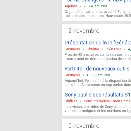
Agenda
2,074 lectures
Organisé en partenariat avec 42 Paris - 
table-rondes inspirantes. Nouveauté 2025 :
12 novembre
Présentation du livre "Géné
Business
Librairie
Pix'n Love
4
Près de 40 ans après sa naissance, le so
mouvement de démocratisation de la micro-
Fortnite : de nouveaux outil
Business
1,389 lectures
Aujourd'hui, Epic a mis à la disposition 
leurs îles. Annoncées en septembre dans
Sony publie ses résultats S1
Chiffres
Sony Interactive Entertainme
La division jeux vidéo de Sony affiche un
ventes numériques et les services en lign
10 novembre