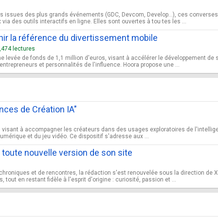
s issues des plus grands événements (GDC, Devcom, Develop…), ces conversess
ia des outils interactifs en ligne. Elles sont ouvertes à tou·tes les ...
ir la référence du divertissement mobile
,474 lectures
e levée de fonds de 1,1 million d'euros, visant à accélérer le développement de
entrepreneurs et personnalités de l'influence. Hoora propose une ...
nces de Création IA"
 visant à accompagner les créateurs dans des usages exploratoires de l'intelligenc
umérique et du jeu vidéo. Ce dispositif s'adresse aux ...
toute nouvelle version de son site
chroniques et de rencontres, la rédaction s'est renouvelée sous la direction de Xa
ut en restant fidèle à l'esprit d'origine : curiosité, passion et ...