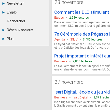
28 novembre
Tous les forums
Newsletter
-
Archives
-
Comment les DLC stimulent l
Emploi
Abonnement
Messages privés
Etudes
2,559 lectures
Consulter les annonces
Contacter un modérateur
Rechercher
Dans un marché où l'engagement sur la d
Déposer une annonce
comment DLC, mises à jour régulières et 
Observatoire de l'emploi
Réseaux sociaux
Métiers et compétences
7e Cérémonie des Pégases le 
Twitter
Plus
Agenda
SNJV
3,485 lectures
Youtube
Le Syndicat National du Jeu Vidéo est he
Annonceurs
LinkedIn
et la créativité des jeux vidéo français e
Statistiques
Facebook
Plan du site
Projet important d'intérêt e
Instagram
Sitemap XML
Pinterest
Business
2,856 lectures
Ping Awards
Le Gouvernement lance un appel à manifest
A propos
une chaîne de valeur commune en IA. Ouver
Mentions légales
27 novembre
Isart Digital, l'école du jeu 
Business
Isart Digital
2,378 lectu
Isart Digital annonce avoir obtenu l'ac
L'établissement devient ainsi la première é