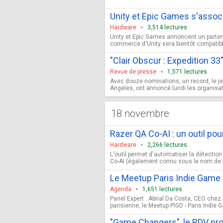
Unity et Epic Games s'associe
Hardware
3,514 lectures
Unity et Epic Games annoncent un partenar
commerce d'Unity sera bientôt compatibl
"Clair Obscur : Expedition 
Revue de presse
1,571 lectures
Avec douze nominations, un record, le je
Angeles, ont annoncé lundi les organisat
18 novembre
Razer QA Co-AI : un outil po
Hardware
2,266 lectures
L'outil permet d'automatiser la détection
Co-AI (également connu sous le nom de 
Le Meetup Paris Indie Game 
Agenda
1,651 lectures
Panel Expert : Abrial Da Costa, CEO chez 
parisienne, le Meetup PIGD - Paris Indie
"Game Changers", le RDV pro