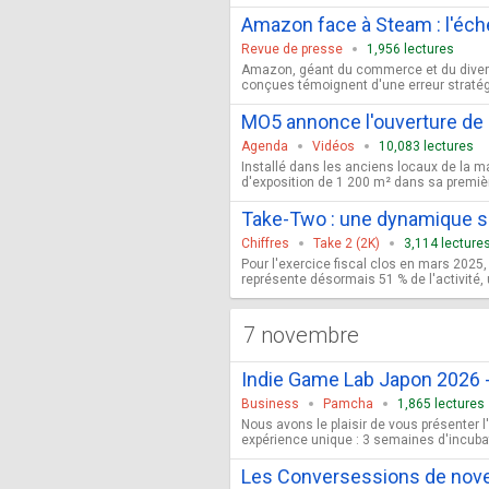
Amazon face à Steam : l'éch
Revue de presse
1,956 lectures
Amazon, géant du commerce et du diverti
conçues témoignent d'une erreur stratégi
MO5 annonce l'ouverture de s
Agenda
Vidéos
10,083 lectures
Installé dans les anciens locaux de la m
d'exposition de 1 200 m² dans sa première v
Take-Two : une dynamique so
Chiffres
Take 2 (2K)
3,114 lecture
Pour l'exercice fiscal clos en mars 2025
représente désormais 51 % de l'activité, 
7 novembre
Indie Game Lab Japon 2026 -
Business
Pamcha
1,865 lectures
Nous avons le plaisir de vous présenter 
expérience unique : 3 semaines d'incubat
Les Conversessions de nove