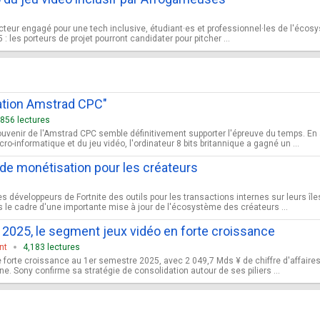
acteur engagé pour une tech inclusive, étudiant·es et professionnel·les de l'écos
 les porteurs de projet pourront candidater pour pitcher ...
ration Amstrad CPC"
,856 lectures
uvenir de l'Amstrad CPC semble définitivement supporter l'épreuve du temps. En 
informatique et du jeu vidéo, l'ordinateur 8 bits britannique a gagné un ...
s de monétisation pour les créateurs
des développeurs de Fortnite des outils pour les transactions internes sur leurs î
 le cadre d'une importante mise à jour de l'écosystème des créateurs ...
 2025, le segment jeux vidéo en forte croissance
nt
4,183 lectures
e forte croissance au 1er semestre 2025, avec 2 049,7 Mds ¥ de chiffre d'affaires 
e. Sony confirme sa stratégie de consolidation autour de ses piliers ...