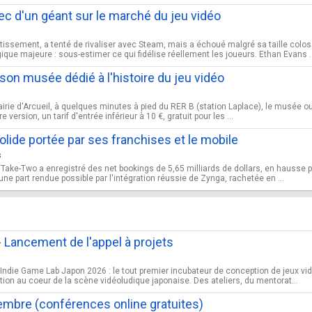
ec d'un géant sur le marché du jeu vidéo
ssement, a tenté de rivaliser avec Steam, mais a échoué malgré sa taille colo
que majeure : sous-estimer ce qui fidélise réellement les joueurs. Ethan Evans ..
on musée dédié à l'histoire du jeu vidéo
airie d'Arcueil, à quelques minutes à pied du RER B (station Laplace), le musée 
ersion, un tarif d'entrée inférieur à 10 €, gratuit pour les ...
lide portée par ses franchises et le mobile
s
, Take-Two a enregistré des net bookings de 5,65 milliards de dollars, en hausse 
une part rendue possible par l'intégration réussie de Zynga, rachetée en ...
 Lancement de l'appel à projets
l'Indie Game Lab Japon 2026 : le tout premier incubateur de conception de jeux vi
ion au coeur de la scène vidéoludique japonaise. Des ateliers, du mentorat...
mbre (conférences online gratuites)