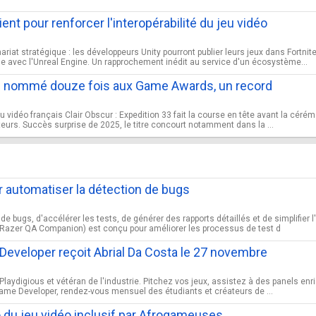
nt pour renforcer l'interopérabilité du jeu vidéo
iat stratégique : les développeurs Unity pourront publier leurs jeux dans Fortnit
e avec l'Unreal Engine. Un rapprochement inédit au service d'un écosystème...
33" nommé douze fois aux Game Awards, un record
u vidéo français Clair Obscur : Expedition 33 fait la course en tête avant la c
eurs. Succès surprise de 2025, le titre concourt notamment dans la ...
ur automatiser la détection de bugs
 de bugs, d'accélérer les tests, de générer des rapports détaillés et de simplifie
Razer QA Companion) est conçu pour améliorer les processus de test d
Developer reçoit Abrial Da Costa le 27 novembre
Playdigious et vétéran de l'industrie. Pitchez vos jeux, assistez à des panels en
 Game Developer, rendez-vous mensuel des étudiants et créateurs de ...
 du jeu vidéo inclusif par Afrogameuses