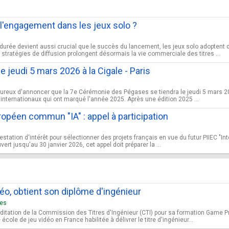
'engagement dans les jeux solo ?
urée devient aussi crucial que le succès du lancement, les jeux solo adoptent 
stratégies de diffusion prolongent désormais la vie commerciale des titres ...
jeudi 5 mars 2026 à la Cigale - Paris
ureux d'annoncer que la 7e Cérémonie des Pégases se tiendra le jeudi 5 mars 202
t internationaux qui ont marqué l'année 2025. Après une édition 2025 ...
uropéen commun "IA" : appel à participation
ation d'intérêt pour sélectionner des projets français en vue du futur PIIEC "Intel
t jusqu'au 30 janvier 2026, cet appel doit préparer la ...
vidéo, obtient son diplôme d'ingénieur
res
créditation de la Commission des Titres d'Ingénieur (CTI) pour sa formation Gam
cole de jeu vidéo en France habilitée à délivrer le titre d'ingénieur...