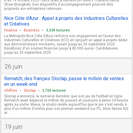
8 au 19 octobre 2025 - IGDX (Bali) & Gamescom Asia x Thailand Game
Show (Bangkok). Des dispositifs d'accompagnement pourront être
proposés aux entreprises retenues...
Nice Côte d'Azur : Appel à projets des Industries Culturelles
et Créatives
Finance
Business
3,338 lectures
La Métropole Nice Côte d'Azur renforce son engagement en faveur des
Industries Culturelles et Créatives (ICC) en lançant un appel à projets dédié
aux démonstrateurs innovants, ouvert jusqu'au 20 septembre 2025.
Bénéficiez d'un soutien financier jusqu'à 80 000 euros. Candidatures
jusqu'au 20 septembre 2025.
26 juin
Rematch, des français Sloclap, passe le million de ventes
en un week-end
Chiffres
Sloclap
3,700 lectures
Sloclap a annoncé, la semaine dernière, que son jeu de football en ligne
Rematch avait dépassé le million de joueurs et joueuses à peine 24 heures
après sa sortie. Mieux, le studio révèle aujourd'hui que le jeu s'est vendu à
plus d'un million d'unités pour son premier weekend sur PC, Xbox Series X|S
et ...
19 juin