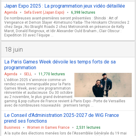
Japan Expo 2025 : La programmation jeux vidéo détaillée
Agenda
Sefa Event (Japan Expo)
6,398 lectures
De nombreuses avant-premières seront présentées : Shinobi : Art of
Vengeance et Demon Slayer -Kimetsuno Yaiba- The Hinokami Chronicles 2
chez Sega ; No Straight Roads 2 chez Metronomik en présence de Kelly
Marot, Donald Reignoux, et Idir Alexander Ould Braham ; Clair Obscur :
Expedition 33 avec l'équipe ...
18 juin
La Paris Games Week dévoile les temps forts de sa
programmation
Agenda
SELL
11,770 lectures
L'édition 2025 s'annonce comme un
rendez-vous immanquable pour la Paris
Games Week, avec une programmation
réinventée et audacieuse. Du 30 octobre
au 2 novembre, le plus grand évènement
gaming & pop culture de France revient à Paris Expo - Porte de Versailles
avec de nombreuses nouveautés : premiers temps ...
Le Conseil d'Administration 2025-2027 de WiG France
prend ses fonctions
Business
Women in Games France
2,531 lectures
A la suite des élections menées lors de l'Assemblée Générale du 19 mai