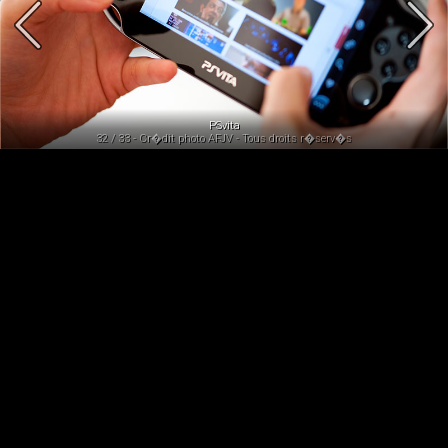
PSvita
32 / 33 - Cr�dit photo AFJV - Tous droits r�serv�s