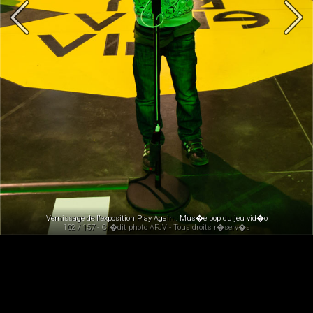
Vernissage de l'exposition Play Again : Mus�e pop du jeu vid�o
102 / 157 - Cr�dit photo AFJV - Tous droits r�serv�s