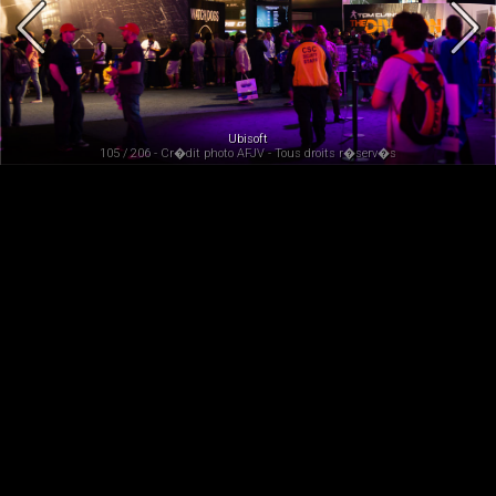
Ubisoft
105 / 206 - Cr�dit photo AFJV - Tous droits r�serv�s