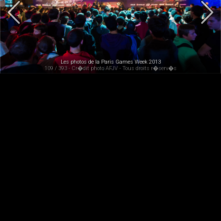
Les photos de la Paris Games Week 2013
109 / 393 - Cr�dit photo AFJV - Tous droits r�serv�s