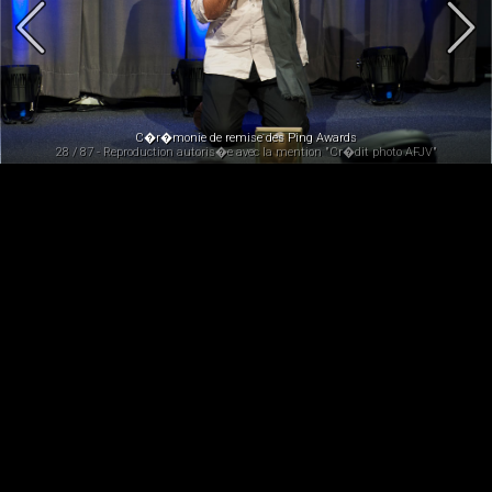
C�r�monie de remise des Ping Awards
28 / 87 - Reproduction autoris�e avec la mention "Cr�dit photo AFJV"