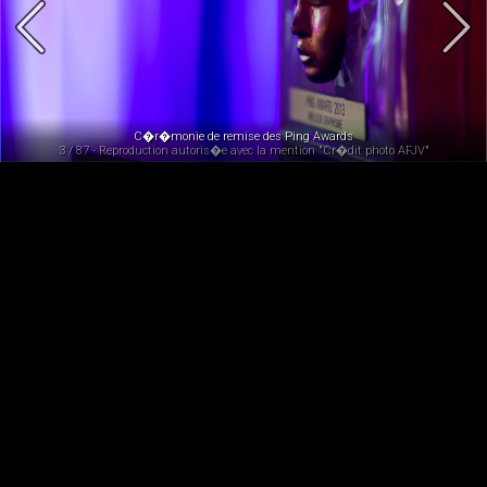
C�r�monie de remise des Ping Awards
3 / 87 - Reproduction autoris�e avec la mention "Cr�dit photo AFJV"