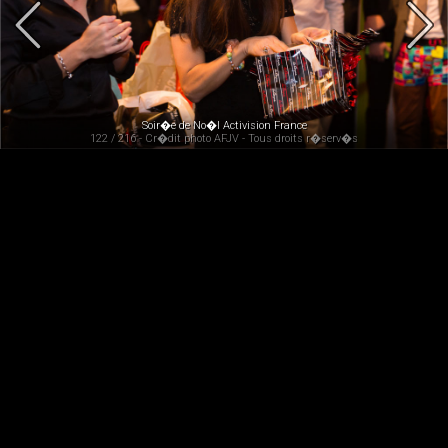
Soir�e de No�l Activision France
122 / 216 - Cr�dit photo AFJV - Tous droits r�serv�s