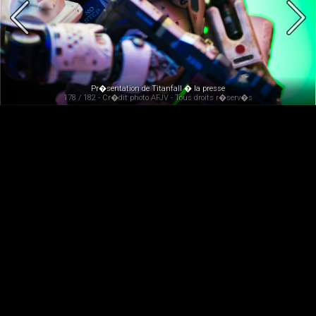
Pr�sentation de Titanfall � la presse
178 / 182 - Cr�dit photo AFJV - Tous droits r�serv�s