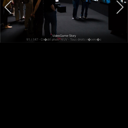
VideoGame Story
91 / 147 - Cr�dit photo AFJV - Tous droits r�serv�s