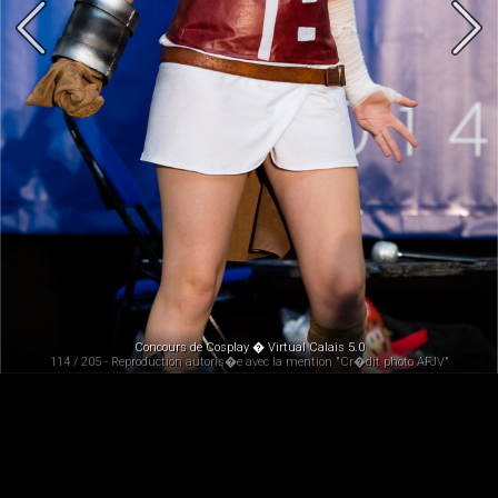
Concours de Cosplay � Virtual Calais 5.0
114 / 205 - Reproduction autoris�e avec la mention "Cr�dit photo AFJV"