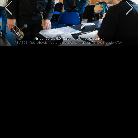
Virtual Calais 5.0 : Salon, exposition et cosplay
18 / 205 - Reproduction autoris�e avec la mention "Cr�dit photo AFJV"