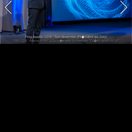
Ping Awards 2014 - Tom Novembre (Pr�sident du Jury)
104 / 126 - Reproduction autoris�e avec la mention "Cr�dit photo AFJV"