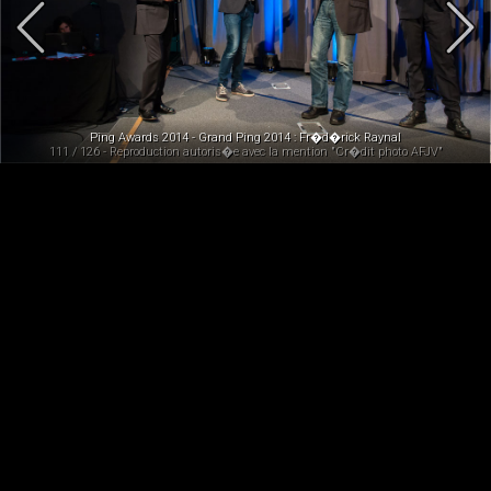
Ping Awards 2014 - Grand Ping 2014 : Fr�d�rick Raynal
111 / 126 - Reproduction autoris�e avec la mention "Cr�dit photo AFJV"