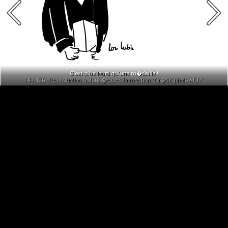
C'est plus lourd qu'une m�daille !
14 / 126 - Reproduction autoris�e avec la mention "Cr�dit photo AFJV"