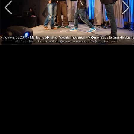
Ping Awards 2014 - Meilleur sc�nario : Soldats Inconnus - M�moires de la Grande Guerre 
38 / 126 - Reproduction autoris�e avec la mention "Cr�dit photo AFJV"