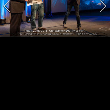
Ping Awards 2014 - Christophe H�ral (Musicien)
51 / 126 - Reproduction autoris�e avec la mention "Cr�dit photo AFJV"