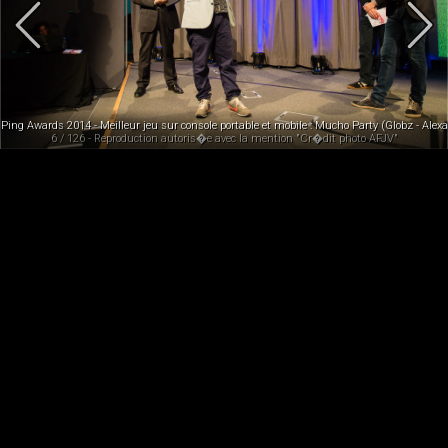
Ping Awards 2014 - Meilleur jeu sur console portable et mobile : Mucho Party (Globz - Ale
6 / 126 - Reproduction autoris�e avec la mention "Cr�dit photo AFJV"