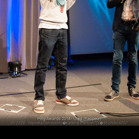
Ping Awards 2014 - Liqid (Rappeur)
61 / 126 - Reproduction autoris�e avec la mention "Cr�dit photo AFJV"