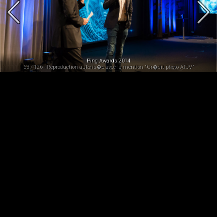
Ping Awards 2014
63 / 126 - Reproduction autoris�e avec la mention "Cr�dit photo AFJV"