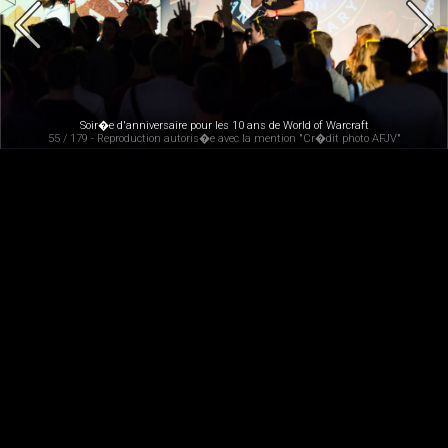
Soir�e d'anniversaire pour les 10 ans de World of Warcraft
55 / 179 - Reproduction autoris�e avec la mention "Cr�dit photo AFJV"