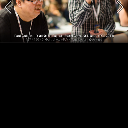
Paul Cuisset - Fr�d�rick Raynal - Stand Game � Niaque (TGS 2014)
107 / 130 - Cr�dit photo AFJV - Tous droits r�serv�s