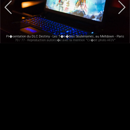
Pr�sentation du DLC Destiny - Les T�n�bres Souterraines, au Meltdown - Paris
70 / 77 - Reproduction autoris�e avec la mention "Cr�dit photo AFJV"