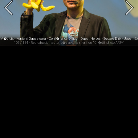
M�dicix - Kenichi Ogasawara - Conf�rence Dragon Quest Heroes - Square Enix - Japan E
105 / 134 - Reproduction autoris�e avec la mention "Cr�dit photo AFJV"