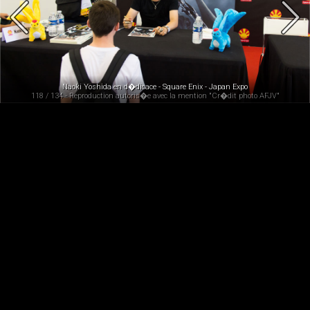
Naoki Yoshida en d�dicace - Square Enix - Japan Expo
118 / 134 - Reproduction autoris�e avec la mention "Cr�dit photo AFJV"