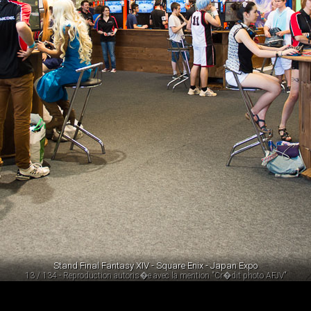
Stand Final Fantasy XIV - Square Enix - Japan Expo
13 / 134 - Reproduction autoris�e avec la mention "Cr�dit photo AFJV"