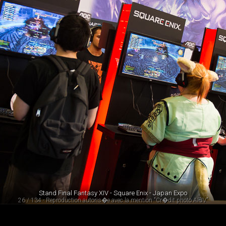
Stand Final Fantasy XIV - Square Enix - Japan Expo
26 / 134 - Reproduction autoris�e avec la mention "Cr�dit photo AFJV"