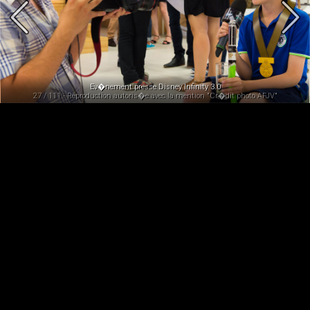
Ev�nement presse Disney Infinity 3.0
27 / 111 - Reproduction autoris�e avec la mention "Cr�dit photo AFJV"