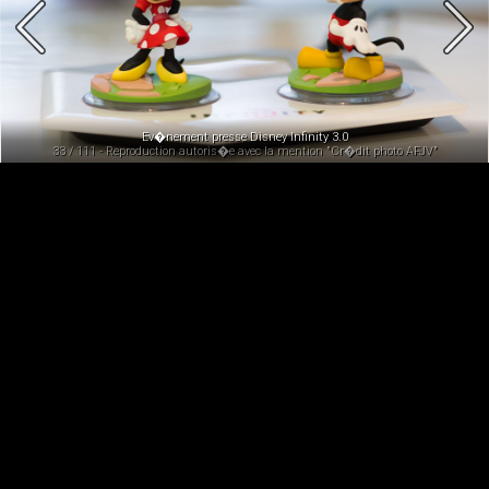
Ev�nement presse Disney Infinity 3.0
33 / 111 - Reproduction autoris�e avec la mention "Cr�dit photo AFJV"