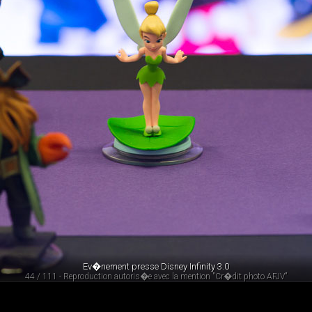
Ev�nement presse Disney Infinity 3.0
44 / 111 - Reproduction autoris�e avec la mention "Cr�dit photo AFJV"