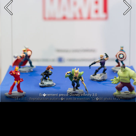
Ev�nement presse Disney Infinity 3.0
54 / 111 - Reproduction autoris�e avec la mention "Cr�dit photo AFJV"