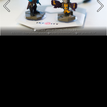
Ev�nement presse Disney Infinity 3.0
63 / 111 - Reproduction autoris�e avec la mention "Cr�dit photo AFJV"