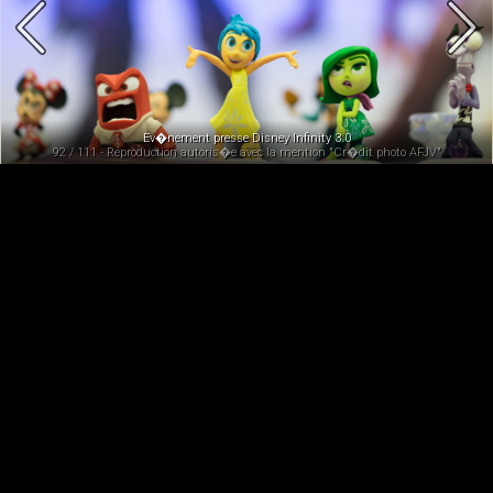
Ev�nement presse Disney Infinity 3.0
92 / 111 - Reproduction autoris�e avec la mention "Cr�dit photo AFJV"