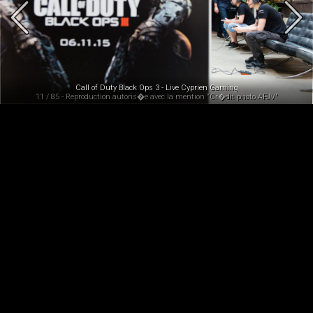
Call of Duty Black Ops 3 - Live Cyprien Gaming
11 / 85 - Reproduction autoris�e avec la mention "Cr�dit photo AFJV"