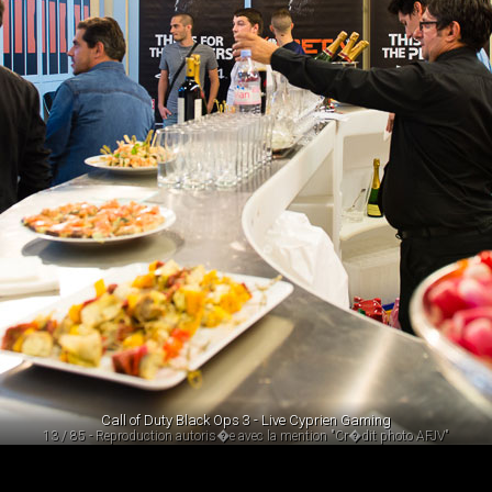
Call of Duty Black Ops 3 - Live Cyprien Gaming
13 / 85 - Reproduction autoris�e avec la mention "Cr�dit photo AFJV"