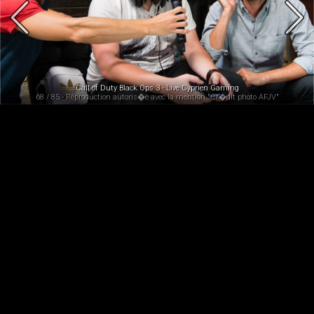
Call of Duty Black Ops 3 - Live Cyprien Gaming
68 / 85 - Reproduction autoris�e avec la mention "Cr�dit photo AFJV"