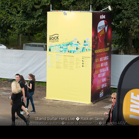
Stand Guitar Hero Live � Rock en Seine
51 / 52 - Reproduction autoris�e avec la mention "Cr�dit photo AFJV"