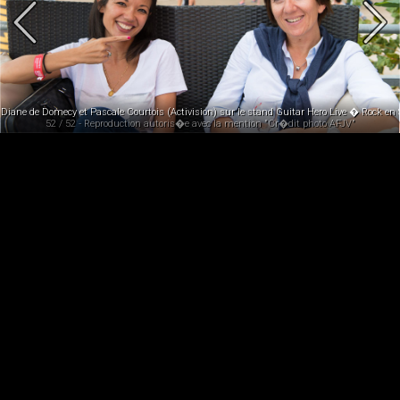
Diane de Domecy et Pascale Courtois (Activision) sur le stand Guitar Hero Live � Rock en 
52 / 52 - Reproduction autoris�e avec la mention "Cr�dit photo AFJV"