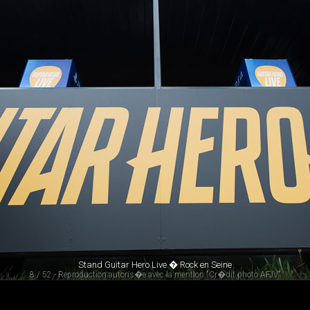
Stand Guitar Hero Live � Rock en Seine
8 / 52 - Reproduction autoris�e avec la mention "Cr�dit photo AFJV"