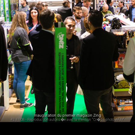
Inauguration du premier magasin Zing
42 / 108 - Reproduction autoris�e avec la mention "Cr�dit photo AFJV"