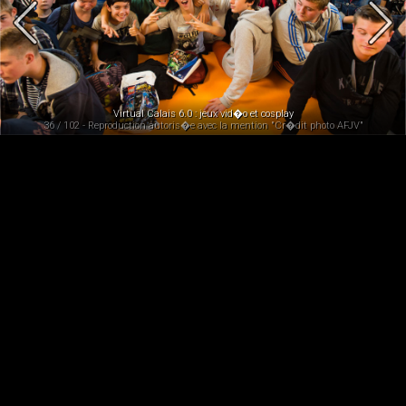
Virtual Calais 6.0 : jeux vid�o et cosplay
36 / 102 - Reproduction autoris�e avec la mention "Cr�dit photo AFJV"