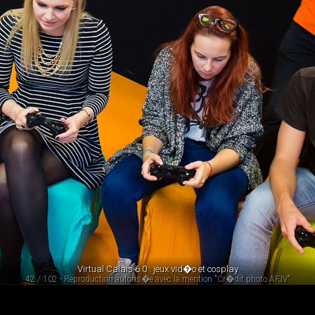
Virtual Calais 6.0 : jeux vid�o et cosplay
42 / 102 - Reproduction autoris�e avec la mention "Cr�dit photo AFJV"