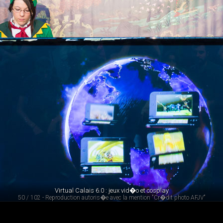
Virtual Calais 6.0 : jeux vid�o et cosplay
50 / 102 - Reproduction autoris�e avec la mention "Cr�dit photo AFJV"