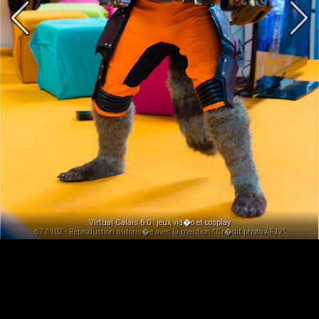
Virtual Calais 6.0 : jeux vid�o et cosplay
67 / 102 - Reproduction autoris�e avec la mention "Cr�dit photo AFJV"