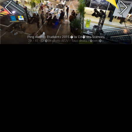
Ping Awards Etudiants 2015 � la Cit� des Sciences
29 / 41 - Cr�dit photo AFJV - Tous droits r�serv�s