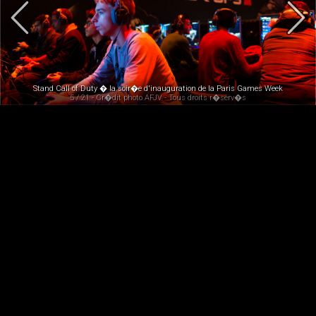
Stand Call of Duty � la soir�e d'inauguration de la Paris Games Week
5 / 21 - Cr�dit photo AFJV - Tous droits r�serv�s