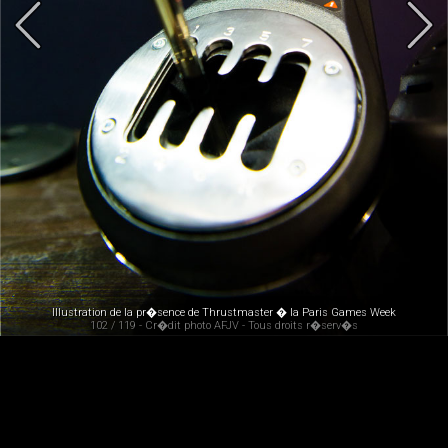
Illustration de la pr�sence de Thrustmaster � la Paris Games Week
102 / 119 - Cr�dit photo AFJV - Tous droits r�serv�s