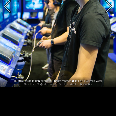
Illustration de la pr�sence de Thrustmaster � la Paris Games Week
32 / 119 - Cr�dit photo AFJV - Tous droits r�serv�s